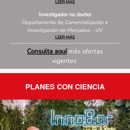
LEER MÁS
Investigador no doctor
Departamento de Comercialización e
Investigación de Mercados - UV
LEER MÁS
Consulta aquí
más ofertas
vigentes
PLANES CON CIENCIA