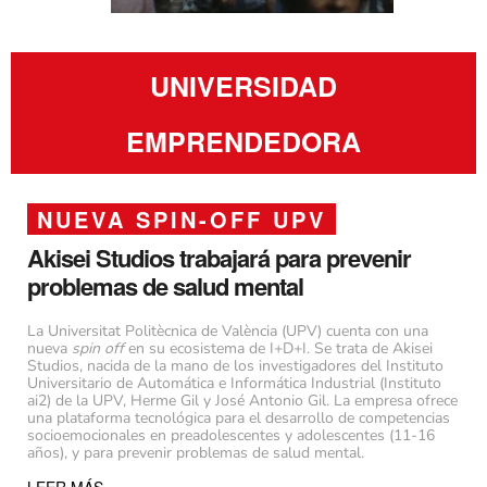
UNIVERSIDAD
EMPRENDEDORA
NUEVA SPIN-OFF UPV
Akisei Studios trabajará para prevenir
problemas de salud mental
La Universitat Politècnica de València (UPV) cuenta con una
nueva
spin off
en su ecosistema de I+D+I. Se trata de Akisei
Studios, nacida de la mano de los investigadores del Instituto
Universitario de Automática e Informática Industrial (Instituto
ai2) de la UPV, Herme Gil y José Antonio Gil. La empresa ofrece
una plataforma tecnológica para el desarrollo de competencias
socioemocionales en preadolescentes y adolescentes (11-16
años), y para prevenir problemas de salud mental.