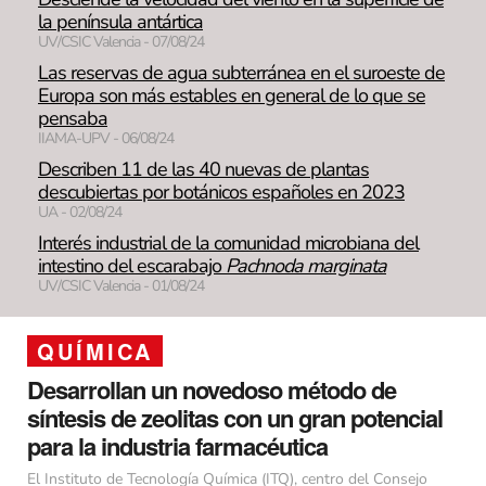
la península antártica
UV/CSIC Valencia - 07/08/24
Las reservas de agua subterránea en el suroeste de
Europa son más estables en general de lo que se
pensaba
IIAMA-UPV - 06/08/24
Describen 11 de las 40 nuevas de plantas
descubiertas por botánicos españoles en 2023
UA - 02/08/24
Interés industrial de la comunidad microbiana del
intestino del escarabajo
Pachnoda marginata
UV/CSIC Valencia - 01/08/24
QUÍMICA
Desarrollan un novedoso método de
síntesis de zeolitas con un gran potencial
para la industria farmacéutica
El Instituto de Tecnología Química (ITQ), centro del Consejo