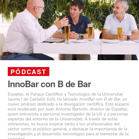
PÓDCAST
InnoBar con B de Bar
Espaitec, el Parque Científico y Tecnológico de la Universitat
Jaume I de Castelló (UJI), ha lanzado
InnoBar con B de Bar
, un
nuevo pódcast dedicado a la divulgación científica. Este espacio
está moderado por Juan Antonio Bertolín, director de Espaitec,
quien entrevista a personal investigador de la UJI y a personas
expertas del entorno de la Universidad. A través de estas
entrevistas, se busca inspirar tanto a los profesionales del
sector como al público general, y destacar la importancia de la
investigación y el desarrollo tecnológico para el bienestar de la
sociedad.