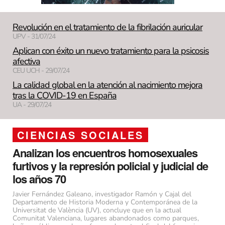
Revolución en el tratamiento de la fibrilación auricular
UPV - 31/07/24
Aplican con éxito un nuevo tratamiento para la psicosis
afectiva
CEU UCH - 29/07/24
La calidad global en la atención al nacimiento mejora
tras la COVID-19 en España
UA - 29/07/24
CIENCIAS SOCIALES
Analizan los encuentros homosexuales
furtivos y la represión policial y judicial de
los años 70
Javier Fernández Galeano, investigador Ramón y Cajal del
Departamento de Historia Moderna y Contemporánea de la
Universitat de València (UV), concluye que en la actual
Comunitat Valenciana, lugares abandonados como parques,