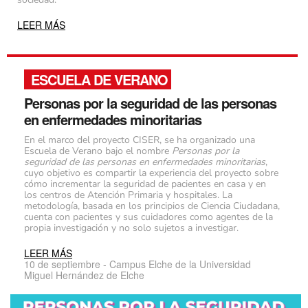
LEER MÁS
ESCUELA DE VERANO
Personas por la seguridad de las personas
en enfermedades minoritarias
En el marco del proyecto CISER, se ha organizado una
Escuela de Verano bajo el nombre
Personas por la
seguridad de las personas en enfermedades minoritarias
,
cuyo objetivo es compartir la experiencia del proyecto sobre
cómo incrementar la seguridad de pacientes en casa y en
los centros de Atención Primaria y hospitales. La
metodología, basada en los principios de Ciencia Ciudadana,
cuenta con pacientes y sus cuidadores como agentes de la
propia investigación y no solo sujetos a investigar.
LEER MÁS
10 de septiembre - Campus Elche de la Universidad
Miguel Hernández de Elche