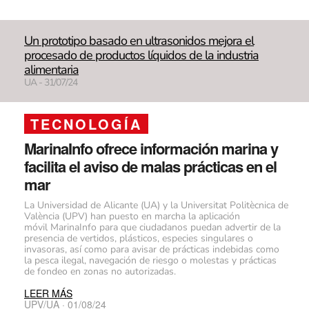
Un prototipo basado en ultrasonidos mejora el
procesado de productos líquidos de la industria
alimentaria
UA - 31/07/24
TECNOLOGÍA
MarinaInfo ofrece información marina y
facilita el aviso de malas prácticas en el
mar
La Universidad de Alicante (UA) y la Universitat Politècnica de
València (UPV) han puesto en marcha la aplicación
móvil MarinaInfo para que ciudadanos puedan advertir de la
presencia de vertidos, plásticos, especies singulares o
invasoras, así como para avisar de prácticas indebidas como
la pesca ilegal, navegación de riesgo o molestas y prácticas
de fondeo en zonas no autorizadas.
LEER MÁS
UPV/UA · 01/08/24