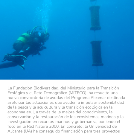
La Fundación Biodiversidad, del Ministerio para la Transición
Ecológica y el Reto Demográfico (MITECO), ha resuelto una
nueva convocatoria de ayudas del Programa Pleamar destinada
a reforzar las actuaciones que ayuden a impulsar sostenibilidad
de la pesca y la acuicultura y la transición ecológica en la
economía azul, a través de la mejora del conocimiento, la
conservación y la restauración de los ecosistemas marinos y la
investigación en recursos marinos y gobernanza, poniendo el
foco en la Red Natura 2000. En concreto, la Universidad de
Alicante (UA) ha conseguido financiación para tres proyectos