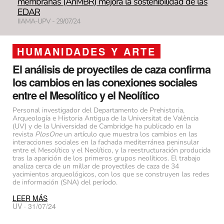
membranas (AnMBR) mejora la sostenibilidad de las
EDAR
IIAMA-UPV - 29/07/24
HUMANIDADES Y ARTE
El análisis de proyectiles de caza confirma
los cambios en las conexiones sociales
entre el Mesolítico y el Neolítico
Personal investigador del Departamento de Prehistoria,
Arqueología e Historia Antigua de la Universitat de València
(UV) y de la Universidad de Cambridge ha publicado en la
revista
PlosOne
un artículo que muestra los cambios en las
interacciones sociales en la fachada mediterránea peninsular
entre el Mesolítico y el Neolítico, y la reestructuración producida
tras la aparición de los primeros grupos neolíticos. El trabajo
analiza cerca de un millar de proyectiles de caza de 34
yacimientos arqueológicos, con los que se construyen las redes
de información (SNA) del período.
LEER MÁS
UV · 31/07/24