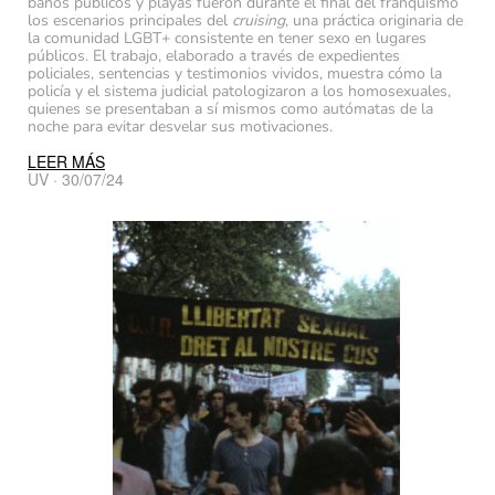
baños públicos y playas fueron durante el final del franquismo
los escenarios principales del
cruising
, una práctica originaria de
la comunidad LGBT+ consistente en tener sexo en lugares
públicos. El trabajo, elaborado a través de expedientes
policiales, sentencias y testimonios vividos, muestra cómo la
policía y el sistema judicial patologizaron a los homosexuales,
quienes se presentaban a sí mismos como autómatas de la
noche para evitar desvelar sus motivaciones.
LEER MÁS
UV · 30/07/24