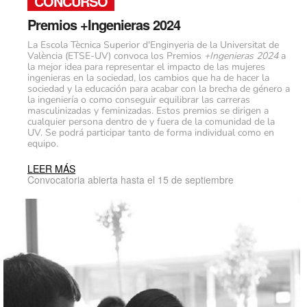
CONCURSO
Premios +Ingenieras 2024
La
Escola Tècnica Superior d'Enginyeria de la Universitat de
València (ETSE-UV) convoca los Premios
+Ingenieras 2024
a
la mejor idea para representar el impacto de las mujeres
ingenieras en la sociedad, los cambios que ha de hacer la
sociedad y la educación para acabar con la brecha de género a
la ingeniería o como conseguir equilibrar las carreras
masculinizadas y feminizadas. Estos premios se dirigen a
cualquier persona dentro de y fuera de la comunidad de la
UV. Se podrá participar tanto de forma individual como en
equipo.
LEER MÁS
Convocatoria abierta hasta el 15 de septiembre