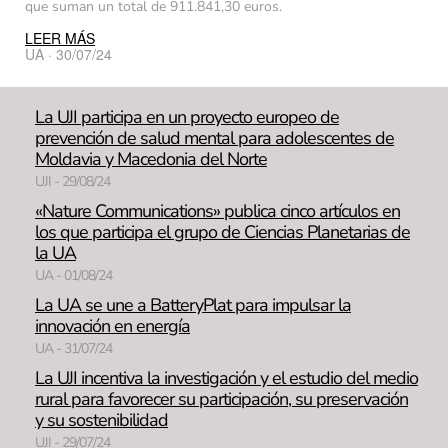
que suman un total de 911.841,30 euros.
LEER MÁS
UA · 30/07/24
La UJI participa en un proyecto europeo de
prevención de salud mental para adolescentes de
Moldavia y Macedonia del Norte
UJI - 29/08/24
«Nature Communications» publica cinco artículos en
los que participa el grupo de Ciencias Planetarias de
la UA
UA - 01/08/24
La UA se une a BatteryPlat para impulsar la
innovación en energía
UA - 31/07/24
La UJI incentiva la investigación y el estudio del medio
rural para favorecer su participación, su preservación
y su sostenibilidad
UJI - 29/07/24