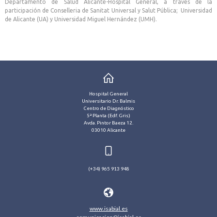
Departamento de Salud Alicante-Hospital General, a través de la
participación de Conselleria de Sanitat Universal y Salut Pública; Universidad
de Alicante (UA) y Universidad Miguel Hernández (UMH).
Hospital General
Universitario Dr. Balmis
Centro de Diagnóstico
5ª Planta (Edf. Gris)
Avda. Pintor Baeza 12.
03010 Alicante
(+34) 965 913 948
www.isabial.es