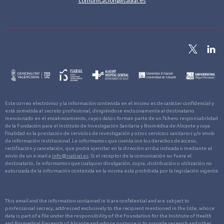
comunicacion@isabial.es
Este correo electrónico y la información contenida en el mismo es de carácter confidencial y
está sometida al secreto profesional, dirigiéndose exclusivamente al destinatario
mencionado en el encabezamiento, cuyos datos forman parte de un fichero responsabilidad
de la Fundación para el Instituto de Investigación Sanitaria y Biomédica de Alicante y cuya
finalidad es la prestación de servicios de investigación y otros servicios sanitarios y/o envío
de información institucional. Le informamos que cuenta con los derechos de acceso,
rectificación y cancelación, que podrá ejercitar en la dirección arriba indicada o mediante el
envío de un e-mail a
info@isabial.es
. Si el receptor de la comunicación no fuera el
destinatario, le informamos que cualquier divulgación, copia, distribución o utilización no
autorizada de la información contenida en la misma está prohibida por la legislación vigente.
This email and the information contained in it are confidential and are subject to
professional secrecy, addressed exclusively to the recipient mentioned in the title, whose
data is part of a file under the responsibility of the Foundation for the Institute of Health
and Biomedical Research of Alicante and whose purpose is to provide research and other