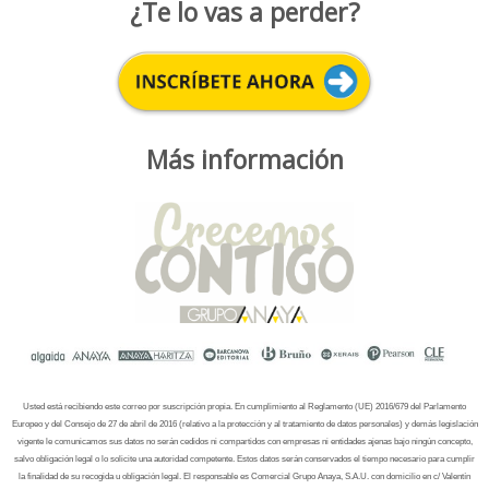
¿Te lo vas a perder?
Más información
Usted está recibiendo este correo por suscripción propia. En cumplimiento al Reglamento (UE) 2016/679 del Parlamento
Europeo y del Consejo de 27 de abril de 2016 (relativo a la protección y al tratamiento de datos personales) y demás legislación
vigente le comunicamos sus datos no serán cedidos ni compartidos con empresas ni entidades ajenas bajo ningún concepto,
salvo obligación legal o lo solicite una autoridad competente. Estos datos serán conservados el tiempo necesario para cumplir
la finalidad de su recogida u obligación legal. El responsable es Comercial Grupo Anaya, S.A.U. con domicilio en c/ Valentín